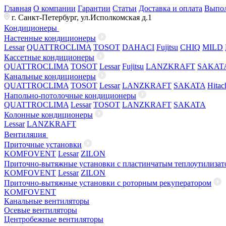
Главная
О компании
Гарантии
Статьи
Доставка и оплата
Выпол
г. Санкт-Петербург, ул.Исполкомская д.1
Кондиционеры
Настенные кондиционеры
Lessar
QUATTROCLIMA
TOSOT
DAHACI
Fujitsu
CHIQ
MILD
Кассетные кондиционеры
QUATTROCLIMA
TOSOT
Lessar
Fujitsu
LANZKRAFT
SAKAT
Канальные кондиционеры
QUATTROCLIMA
TOSOT
Lessar
LANZKRAFT
SAKATA
Hitac
Напольно-потолочные кондиционеры
QUATTROCLIMA
Lessar
TOSOT
LANZKRAFT
SAKATA
Колонные кондиционеры
Lessar
LANZKRAFT
Вентиляция
Приточные установки
KOMFOVENT
Lessar
ZILON
Приточно-вытяжные установки с пластинчатым теплоутилизат
KOMFOVENT
Lessar
ZILON
Приточно-вытяжные установки с роторным рекуператором
KOMFOVENT
Канальные вентиляторы
Осевые вентиляторы
Центробежные вентиляторы