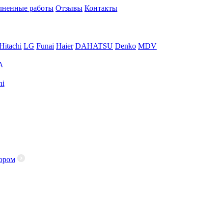
ненные работы
Отзывы
Контакты
Hitachi
LG
Funai
Haier
DAHATSU
Denko
MDV
A
hi
ором