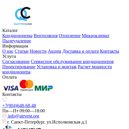
Каталог
Кондиционеры
Вентиляция
Отопление
Микроклимат
Пылеудаление
Информация
О нас
Статьи
Новости
Акции
Доставка и оплата
Контакты
Услуги
Согласование
Сервисное обслуживание кондиционеров
Проектирование
Установка и монтаж
Расчет мощности
кондиционера
Оплата
Контакты
+7(904)648-68-48
Пн—Пт 09:00—18:00
info@airvent.org
г. Санкт-Петербург, ул.Исполкомская д.1