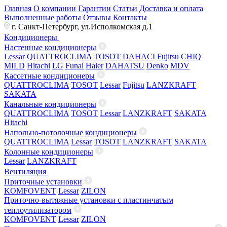
Главная
О компании
Гарантии
Статьи
Доставка и оплата
Выполненные работы
Отзывы
Контакты
г. Санкт-Петербург, ул.Исполкомская д.1
Кондиционеры
Настенные кондиционеры
Lessar
QUATTROCLIMA
TOSOT
DAHACI
Fujitsu
CHIQ
MILD
Hitachi
LG
Funai
Haier
DAHATSU
Denko
MDV
Кассетные кондиционеры
QUATTROCLIMA
TOSOT
Lessar
Fujitsu
LANZKRAFT
SAKATA
Канальные кондиционеры
QUATTROCLIMA
TOSOT
Lessar
LANZKRAFT
SAKATA
Hitachi
Напольно-потолочные кондиционеры
QUATTROCLIMA
Lessar
TOSOT
LANZKRAFT
SAKATA
Колонные кондиционеры
Lessar
LANZKRAFT
Вентиляция
Приточные установки
KOMFOVENT
Lessar
ZILON
Приточно-вытяжные установки с пластинчатым
теплоутилизатором
KOMFOVENT
Lessar
ZILON