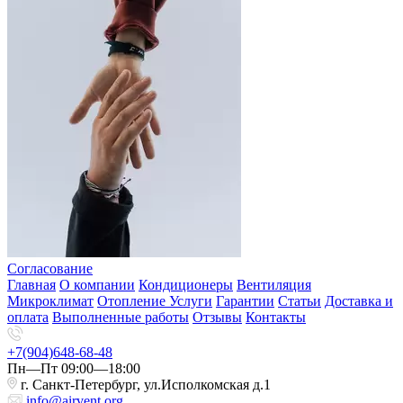
Согласование
Главная
О компании
Кондиционеры
Вентиляция
Микроклимат
Отопление
Услуги
Гарантии
Статьи
Доставка и
оплата
Выполненные работы
Отзывы
Контакты
+7(904)648-68-48
Пн—Пт 09:00—18:00
г. Санкт-Петербург, ул.Исполкомская д.1
info@airvent.org