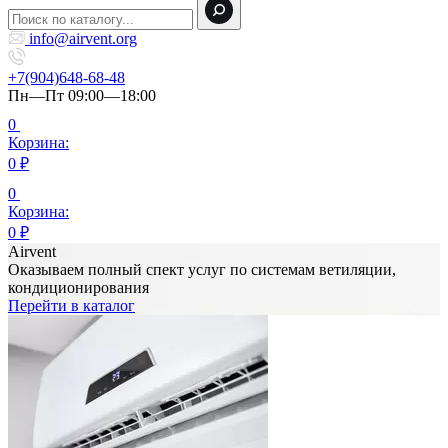
info@airvent.org
+7(904)648-68-48
Пн—Пт 09:00—18:00
0
Корзина:
0
₽
0
Корзина:
0
₽
Airvent
Оказываем полный спект услуг по системам ветиляции,
кондиционирования
Перейти в каталог