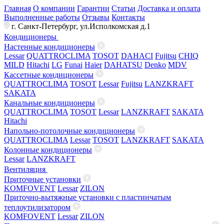
Главная
О компании
Гарантии
Статьи
Доставка и оплата
Выполненные работы
Отзывы
Контакты
г. Санкт-Петербург, ул.Исполкомская д.1
Кондиционеры
Настенные кондиционеры
Lessar
QUATTROCLIMA
TOSOT
DAHACI
Fujitsu
CHIQ
MILD
Hitachi
LG
Funai
Haier
DAHATSU
Denko
MDV
Кассетные кондиционеры
QUATTROCLIMA
TOSOT
Lessar
Fujitsu
LANZKRAFT
SAKATA
Канальные кондиционеры
QUATTROCLIMA
TOSOT
Lessar
LANZKRAFT
SAKATA
Hitachi
Напольно-потолочные кондиционеры
QUATTROCLIMA
Lessar
TOSOT
LANZKRAFT
SAKATA
Колонные кондиционеры
Lessar
LANZKRAFT
Вентиляция
Приточные установки
KOMFOVENT
Lessar
ZILON
Приточно-вытяжные установки с пластинчатым
теплоутилизатором
KOMFOVENT
Lessar
ZILON