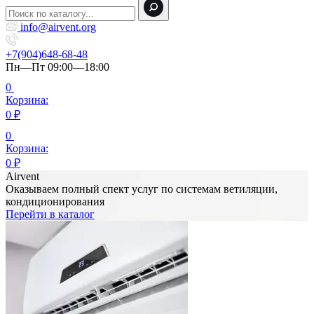
info@airvent.org
+7(904)648-68-48
Пн—Пт 09:00—18:00
0
Корзина:
0
₽
0
Корзина:
0
₽
Airvent
Оказываем полный спект услуг по системам ветиляции,
кондиционирования
Перейти в каталог