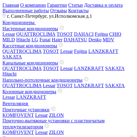
Главная
О компании
Гарантии
Статьи
Доставка и оплата
Выполненные работы
Отзывы
Контакты
г. Санкт-Петербург, ул.Исполкомская д.1
Кондиционеры
Настенные кондиционеры
Lessar
QUATTROCLIMA
TOSOT
DAHACI
Fujitsu
CHIQ
MILD
Hitachi
LG
Funai
Haier
DAHATSU
Denko
MDV
Кассетные кондиционеры
QUATTROCLIMA
TOSOT
Lessar
Fujitsu
LANZKRAFT
SAKATA
Канальные кондиционеры
QUATTROCLIMA
TOSOT
Lessar
LANZKRAFT
SAKATA
Hitachi
Напольно-потолочные кондиционеры
QUATTROCLIMA
Lessar
TOSOT
LANZKRAFT
SAKATA
Колонные кондиционеры
Lessar
LANZKRAFT
Вентиляция
Приточные установки
KOMFOVENT
Lessar
ZILON
Приточно-вытяжные установки с пластинчатым
теплоутилизатором
KOMFOVENT
Lessar
ZILON