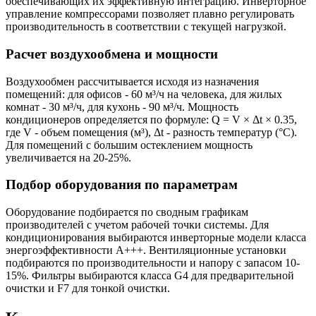
обеспечивающих их эффективную интеграцию. Инверторное
управление компрессорами позволяет плавно регулировать
производительность в соответствии с текущей нагрузкой.
Расчет воздухообмена и мощности
Воздухообмен рассчитывается исходя из назначения
помещений: для офисов - 60 м³/ч на человека, для жилых
комнат - 30 м³/ч, для кухонь - 90 м³/ч. Мощность
кондиционеров определяется по формуле: Q = V × Δt × 0.35,
где V - объем помещения (м³), Δt - разность температур (°C).
Для помещений с большим остеклением мощность
увеличивается на 20-25%.
Подбор оборудования по параметрам
Оборудование подбирается по сводным графикам
производителей с учетом рабочей точки системы. Для
кондиционирования выбираются инверторные модели класса
энергоэффективности А+++. Вентиляционные установки
подбираются по производительности и напору с запасом 10-
15%. Фильтры выбираются класса G4 для предварительной
очистки и F7 для тонкой очистки.