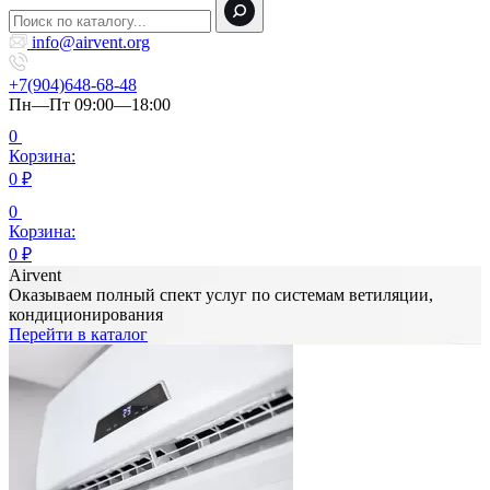
info@airvent.org
+7(904)648-68-48
Пн—Пт 09:00—18:00
0
Корзина:
0
₽
0
Корзина:
0
₽
Airvent
Оказываем полный спект услуг по системам ветиляции,
кондиционирования
Перейти в каталог