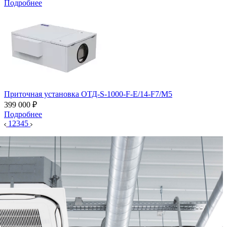
Подробнее
Приточная установка ОТД-S-1000-F-E/14-F7/M5
399 000 ₽
Подробнее
1
2
3
4
5