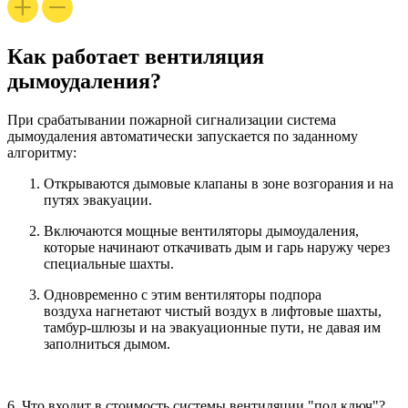
Как работает вентиляция
дымоудаления?
При срабатывании пожарной сигнализации
система
дымоудаления
автоматически запускается по заданному
алгоритму:
Открываются
дымовые клапаны
в зоне возгорания и на
путях эвакуации.
Включаются мощные
вентиляторы дымоудаления
,
которые начинают откачивать дым и гарь наружу через
специальные шахты.
Одновременно с этим
вентиляторы подпора
воздуха
нагнетают чистый воздух в лифтовые шахты,
тамбур-шлюзы и на эвакуационные пути, не давая им
заполниться дымом.
6.
Что входит в стоимость системы вентиляции "под ключ"?