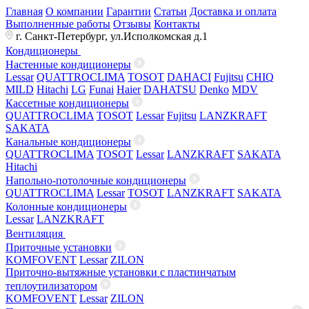
Главная
О компании
Гарантии
Статьи
Доставка и оплата
Выполненные работы
Отзывы
Контакты
г. Санкт-Петербург, ул.Исполкомская д.1
Кондиционеры
Настенные кондиционеры
Lessar
QUATTROCLIMA
TOSOT
DAHACI
Fujitsu
CHIQ
MILD
Hitachi
LG
Funai
Haier
DAHATSU
Denko
MDV
Кассетные кондиционеры
QUATTROCLIMA
TOSOT
Lessar
Fujitsu
LANZKRAFT
SAKATA
Канальные кондиционеры
QUATTROCLIMA
TOSOT
Lessar
LANZKRAFT
SAKATA
Hitachi
Напольно-потолочные кондиционеры
QUATTROCLIMA
Lessar
TOSOT
LANZKRAFT
SAKATA
Колонные кондиционеры
Lessar
LANZKRAFT
Вентиляция
Приточные установки
KOMFOVENT
Lessar
ZILON
Приточно-вытяжные установки с пластинчатым
теплоутилизатором
KOMFOVENT
Lessar
ZILON