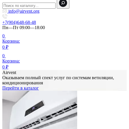
info@airvent.org
+7(904)648-68-48
Пн—Пт 09:00—18:00
0
Корзина:
0
₽
0
Корзина:
0
₽
Airvent
Оказываем полный спект услуг по системам ветиляции,
кондиционирования
Перейти в каталог