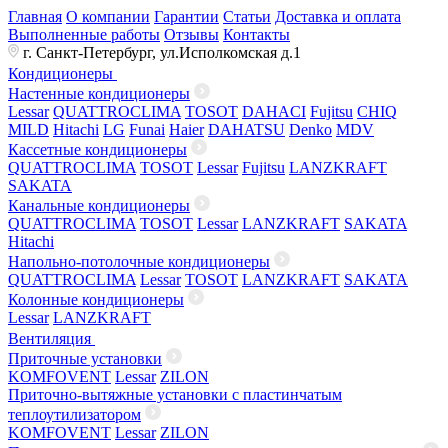
Главная
О компании
Гарантии
Статьи
Доставка и оплата
Выполненные работы
Отзывы
Контакты
г. Санкт-Петербург, ул.Исполкомская д.1
Кондиционеры
Настенные кондиционеры
Lessar
QUATTROCLIMA
TOSOT
DAHACI
Fujitsu
CHIQ
MILD
Hitachi
LG
Funai
Haier
DAHATSU
Denko
MDV
Кассетные кондиционеры
QUATTROCLIMA
TOSOT
Lessar
Fujitsu
LANZKRAFT
SAKATA
Канальные кондиционеры
QUATTROCLIMA
TOSOT
Lessar
LANZKRAFT
SAKATA
Hitachi
Напольно-потолочные кондиционеры
QUATTROCLIMA
Lessar
TOSOT
LANZKRAFT
SAKATA
Колонные кондиционеры
Lessar
LANZKRAFT
Вентиляция
Приточные установки
KOMFOVENT
Lessar
ZILON
Приточно-вытяжные установки с пластинчатым
теплоутилизатором
KOMFOVENT
Lessar
ZILON