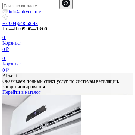
info@airvent.org
+7(904)648-68-48
Пн—Пт 09:00—18:00
0
Корзина:
0
₽
0
Корзина:
0
₽
Airvent
Оказываем полный спект услуг по системам ветиляции,
кондиционирования
Перейти в каталог