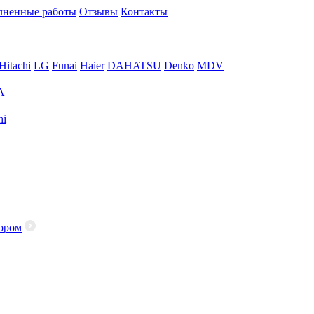
ненные работы
Отзывы
Контакты
Hitachi
LG
Funai
Haier
DAHATSU
Denko
MDV
A
hi
ором