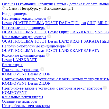
Главная
О компании
Гарантии
Статьи
Доставка и оплата
Выпол
г. Санкт-Петербург, ул.Исполкомская д.1
Кондиционеры
Настенные кондиционеры
Lessar
QUATTROCLIMA
TOSOT
DAHACI
Fujitsu
CHIQ
MILD
Кассетные кондиционеры
QUATTROCLIMA
TOSOT
Lessar
Fujitsu
LANZKRAFT
SAKAT
Канальные кондиционеры
QUATTROCLIMA
TOSOT
Lessar
LANZKRAFT
SAKATA
Hitac
Напольно-потолочные кондиционеры
QUATTROCLIMA
Lessar
TOSOT
LANZKRAFT
SAKATA
Колонные кондиционеры
Lessar
LANZKRAFT
Вентиляция
Приточные установки
KOMFOVENT
Lessar
ZILON
Приточно-вытяжные установки с пластинчатым теплоутилизат
KOMFOVENT
Lessar
ZILON
Приточно-вытяжные установки с роторным рекуператором
KOMFOVENT
Канальные вентиляторы
Осевые вентиляторы
Центробежные вентиляторы