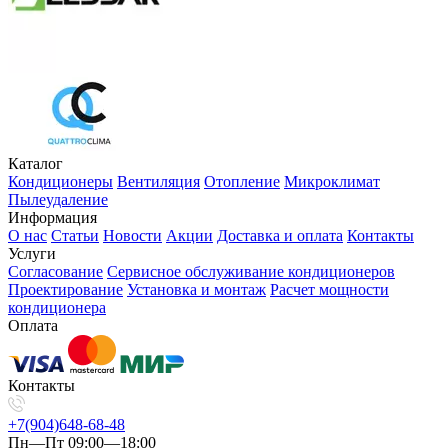
Каталог
Кондиционеры
Вентиляция
Отопление
Микроклимат
Пылеудаление
Информация
О нас
Статьи
Новости
Акции
Доставка и оплата
Контакты
Услуги
Согласование
Сервисное обслуживание кондиционеров
Проектирование
Установка и монтаж
Расчет мощности
кондиционера
Оплата
Контакты
+7(904)648-68-48
Пн—Пт 09:00—18:00