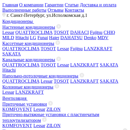
Главная
О компании
Гарантии
Статьи
Доставка и оплата
Выполненные работы
Отзывы
Контакты
г. Санкт-Петербург, ул.Исполкомская д.1
Кондиционеры
Настенные кондиционеры
Lessar
QUATTROCLIMA
TOSOT
DAHACI
Fujitsu
CHIQ
MILD
Hitachi
LG
Funai
Haier
DAHATSU
Denko
MDV
Кассетные кондиционеры
QUATTROCLIMA
TOSOT
Lessar
Fujitsu
LANZKRAFT
SAKATA
Канальные кондиционеры
QUATTROCLIMA
TOSOT
Lessar
LANZKRAFT
SAKATA
Hitachi
Напольно-потолочные кондиционеры
QUATTROCLIMA
Lessar
TOSOT
LANZKRAFT
SAKATA
Колонные кондиционеры
Lessar
LANZKRAFT
Вентиляция
Приточные установки
KOMFOVENT
Lessar
ZILON
Приточно-вытяжные установки с пластинчатым
теплоутилизатором
KOMFOVENT
Lessar
ZILON