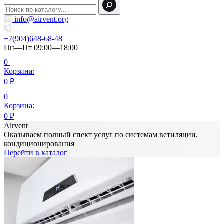
info@airvent.org
+7(904)648-68-48
Пн—Пт 09:00—18:00
0
Корзина:
0
₽
0
Корзина:
0
₽
Airvent
Оказываем полный спект услуг по системам ветиляции,
кондиционирования
Перейти в каталог