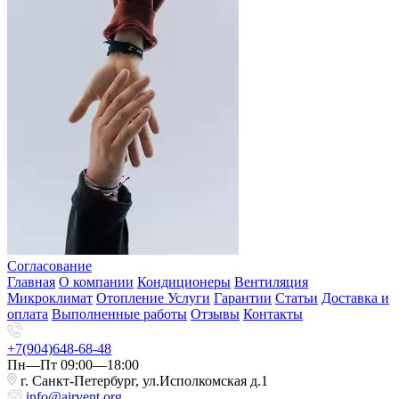
Согласование
Главная
О компании
Кондиционеры
Вентиляция
Микроклимат
Отопление
Услуги
Гарантии
Статьи
Доставка и
оплата
Выполненные работы
Отзывы
Контакты
+7(904)648-68-48
Пн—Пт 09:00—18:00
г. Санкт-Петербург, ул.Исполкомская д.1
info@airvent.org