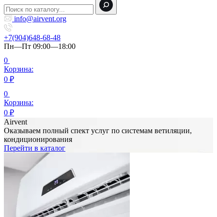
info@airvent.org
+7(904)648-68-48
Пн—Пт 09:00—18:00
0
Корзина:
0
₽
0
Корзина:
0
₽
Airvent
Оказываем полный спект услуг по системам ветиляции,
кондиционирования
Перейти в каталог