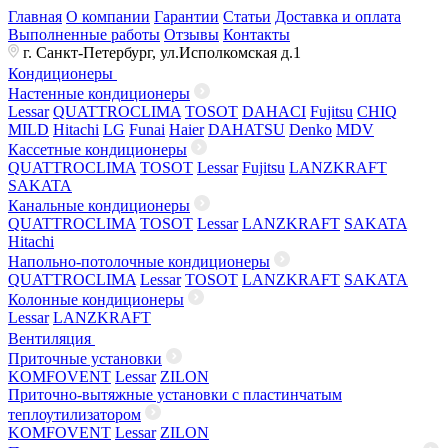
Главная
О компании
Гарантии
Статьи
Доставка и оплата
Выполненные работы
Отзывы
Контакты
г. Санкт-Петербург, ул.Исполкомская д.1
Кондиционеры
Настенные кондиционеры
Lessar
QUATTROCLIMA
TOSOT
DAHACI
Fujitsu
CHIQ
MILD
Hitachi
LG
Funai
Haier
DAHATSU
Denko
MDV
Кассетные кондиционеры
QUATTROCLIMA
TOSOT
Lessar
Fujitsu
LANZKRAFT
SAKATA
Канальные кондиционеры
QUATTROCLIMA
TOSOT
Lessar
LANZKRAFT
SAKATA
Hitachi
Напольно-потолочные кондиционеры
QUATTROCLIMA
Lessar
TOSOT
LANZKRAFT
SAKATA
Колонные кондиционеры
Lessar
LANZKRAFT
Вентиляция
Приточные установки
KOMFOVENT
Lessar
ZILON
Приточно-вытяжные установки с пластинчатым
теплоутилизатором
KOMFOVENT
Lessar
ZILON