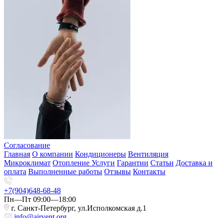
Согласование
Главная
О компании
Кондиционеры
Вентиляция
Микроклимат
Отопление
Услуги
Гарантии
Статьи
Доставка и
оплата
Выполненные работы
Отзывы
Контакты
+7(904)648-68-48
Пн—Пт 09:00—18:00
г. Санкт-Петербург, ул.Исполкомская д.1
info@airvent.org