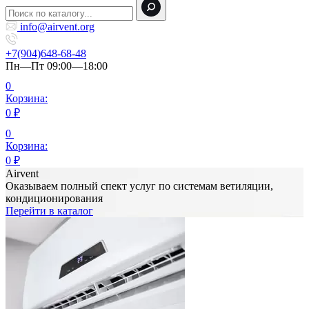
info@airvent.org
+7(904)648-68-48
Пн—Пт 09:00—18:00
0
Корзина:
0
₽
0
Корзина:
0
₽
Airvent
Оказываем полный спект услуг по системам ветиляции,
кондиционирования
Перейти в каталог