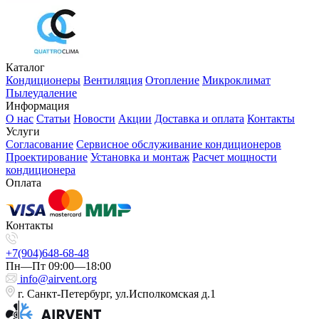
Каталог
Кондиционеры
Вентиляция
Отопление
Микроклимат
Пылеудаление
Информация
О нас
Статьи
Новости
Акции
Доставка и оплата
Контакты
Услуги
Согласование
Сервисное обслуживание кондиционеров
Проектирование
Установка и монтаж
Расчет мощности
кондиционера
Оплата
Контакты
+7(904)648-68-48
Пн—Пт 09:00—18:00
info@airvent.org
г. Санкт-Петербург, ул.Исполкомская д.1