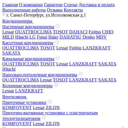
Главная
О компании
Гарантии
Статьи
Доставка и оплата
Выполненные работы
Отзывы
Контакты
г. Санкт-Петербург, ул.Исполкомская д.1
Кондиционеры
Настенные кондиционеры
Lessar
QUATTROCLIMA
TOSOT
DAHACI
Fujitsu
CHIQ
MILD
Hitachi
LG
Funai
Haier
DAHATSU
Denko
MDV
Кассетные кондиционеры
QUATTROCLIMA
TOSOT
Lessar
Fujitsu
LANZKRAFT
SAKATA
Канальные кондиционеры
QUATTROCLIMA
TOSOT
Lessar
LANZKRAFT
SAKATA
Hitachi
Напольно-потолочные кондиционеры
QUATTROCLIMA
Lessar
TOSOT
LANZKRAFT
SAKATA
Колонные кондиционеры
Lessar
LANZKRAFT
Вентиляция
Приточные установки
KOMFOVENT
Lessar
ZILON
Приточно-вытяжные установки с пластинчатым
теплоутилизатором
KOMFOVENT
Lessar
ZILON