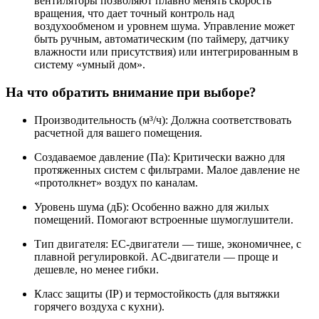
вентиляторы позволяют плавно менять скорость
вращения, что дает точный контроль над
воздухообменом и уровнем шума. Управление может
быть ручным, автоматическим (по таймеру, датчику
влажности или присутствия) или интегрированным в
систему «умный дом».
На что обратить внимание при выборе?
Производительность (м³/ч):
Должна соответствовать
расчетной для вашего помещения.
Создаваемое давление (Па):
Критически важно для
протяженных систем с фильтрами. Малое давление не
«протолкнет» воздух по каналам.
Уровень шума (дБ):
Особенно важно для жилых
помещений. Помогают встроенные шумоглушители.
Тип двигателя:
EC-двигатели
— тише, экономичнее, с
плавной регулировкой.
AC-двигатели
— проще и
дешевле, но менее гибки.
Класс защиты (IP)
и
термостойкость
(для вытяжки
горячего воздуха с кухни).