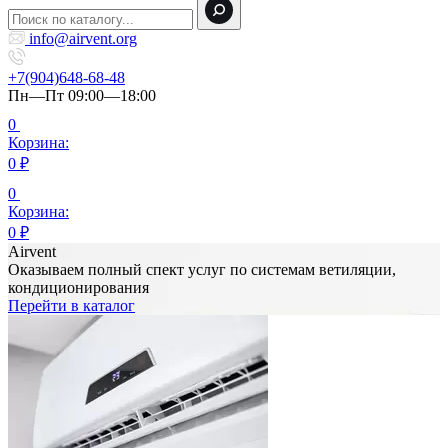
info@airvent.org
+7(904)648-68-48
Пн—Пт 09:00—18:00
0
Корзина:
0
₽
0
Корзина:
0
₽
Airvent
Оказываем полный спект услуг по системам ветиляции,
кондиционирования
Перейти в каталог