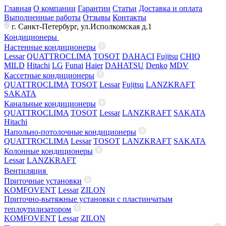
Главная
О компании
Гарантии
Статьи
Доставка и оплата
Выполненные работы
Отзывы
Контакты
г. Санкт-Петербург, ул.Исполкомская д.1
Кондиционеры
Настенные кондиционеры
Lessar
QUATTROCLIMA
TOSOT
DAHACI
Fujitsu
CHIQ
MILD
Hitachi
LG
Funai
Haier
DAHATSU
Denko
MDV
Кассетные кондиционеры
QUATTROCLIMA
TOSOT
Lessar
Fujitsu
LANZKRAFT
SAKATA
Канальные кондиционеры
QUATTROCLIMA
TOSOT
Lessar
LANZKRAFT
SAKATA
Hitachi
Напольно-потолочные кондиционеры
QUATTROCLIMA
Lessar
TOSOT
LANZKRAFT
SAKATA
Колонные кондиционеры
Lessar
LANZKRAFT
Вентиляция
Приточные установки
KOMFOVENT
Lessar
ZILON
Приточно-вытяжные установки с пластинчатым
теплоутилизатором
KOMFOVENT
Lessar
ZILON