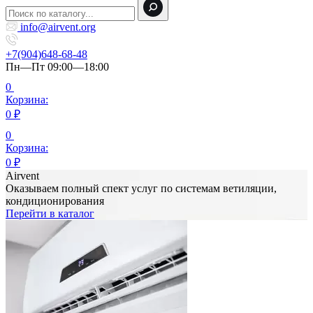
info@airvent.org
+7(904)648-68-48
Пн—Пт 09:00—18:00
0
Корзина:
0
₽
0
Корзина:
0
₽
Airvent
Оказываем полный спект услуг по системам ветиляции,
кондиционирования
Перейти в каталог