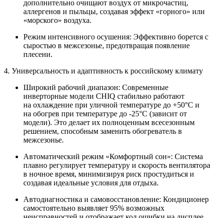
дополнительно очищают воздух от микрочастиц,
аллергенов и пыльцы, создавая эффект «горного» или
«морского» воздуха.
Режим интенсивного осушения:
Эффективно борется с
сыростью в межсезонье, предотвращая появление
плесени.
4. Универсальность и адаптивность к российскому климату
Широкий рабочий диапазон:
Современные
инверторные модели CHIQ стабильно работают
на
охлаждение при уличной температуре до +50°С
и
на
обогрев при температуре до -25°С
(зависит от
модели). Это делает их полноценным всесезонным
решением, способным заменить обогреватель в
межсезонье.
Автоматический режим «Комфортный сон»:
Система
плавно регулирует температуру и скорость вентилятора
в ночное время, минимизируя риск простудиться и
создавая идеальные условия для отдыха.
Автодиагностика и самовосстановление:
Кондиционер
самостоятельно выявляет 95% возможных
неисправностей и отображает код ошибки на дисплее.