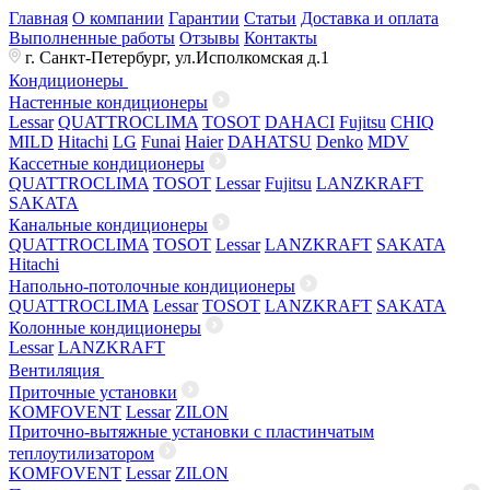
Главная
О компании
Гарантии
Статьи
Доставка и оплата
Выполненные работы
Отзывы
Контакты
г. Санкт-Петербург, ул.Исполкомская д.1
Кондиционеры
Настенные кондиционеры
Lessar
QUATTROCLIMA
TOSOT
DAHACI
Fujitsu
CHIQ
MILD
Hitachi
LG
Funai
Haier
DAHATSU
Denko
MDV
Кассетные кондиционеры
QUATTROCLIMA
TOSOT
Lessar
Fujitsu
LANZKRAFT
SAKATA
Канальные кондиционеры
QUATTROCLIMA
TOSOT
Lessar
LANZKRAFT
SAKATA
Hitachi
Напольно-потолочные кондиционеры
QUATTROCLIMA
Lessar
TOSOT
LANZKRAFT
SAKATA
Колонные кондиционеры
Lessar
LANZKRAFT
Вентиляция
Приточные установки
KOMFOVENT
Lessar
ZILON
Приточно-вытяжные установки с пластинчатым
теплоутилизатором
KOMFOVENT
Lessar
ZILON