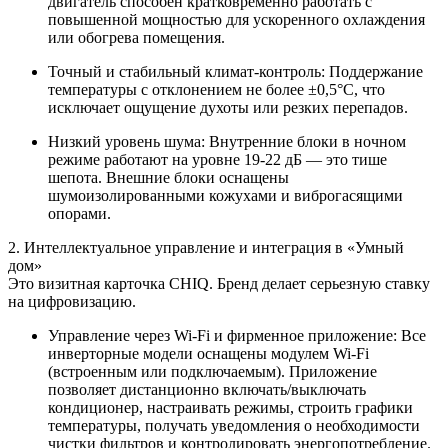
двигатель способен кратковременно работать с
повышенной мощностью для ускоренного охлаждения
или обогрева помещения.
Точный и стабильный климат-контроль:
Поддержание
температуры с отклонением не более ±0,5°C, что
исключает ощущение духоты или резких перепадов.
Низкий уровень шума:
Внутренние блоки в ночном
режиме работают на уровне
19-22 дБ
— это тише
шепота. Внешние блоки оснащены
шумоизолированными кожухами и виброгасящими
опорами.
2. Интеллектуальное управление и интеграция в «Умный
дом»
Это визитная карточка CHIQ. Бренд делает серьезную ставку
на цифровизацию.
Управление через Wi-Fi и фирменное приложение:
Все
инверторные модели оснащены модулем Wi-Fi
(встроенным или подключаемым). Приложение
позволяет дистанционно включать/выключать
кондиционер, настраивать режимы, строить графики
температуры, получать уведомления о необходимости
чистки фильтров и контролировать энергопотребление.